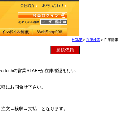
HOME
＞
在庫検索
＞在庫情報
evertechの営業STAFFが在庫確認を行い
。
気軽にお問合せ下さい。
→注文→検収→支払 となります。