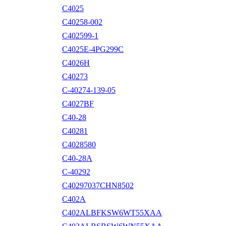
C4025
C40258-002
C402599-1
C4025E-4PG299C
C4026H
C40273
C-40274-139-05
C4027BF
C40-28
C40281
C4028580
C40-28A
C-40292
C40297037CHN8502
C402A
C402ALBFKSW6WT55XAA