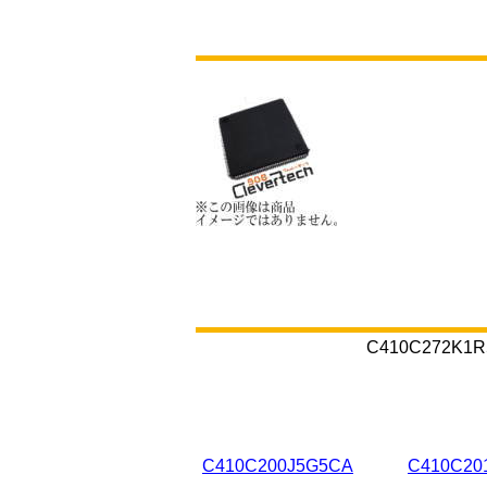
C410C27
C410C200J5G5CA
C410C20