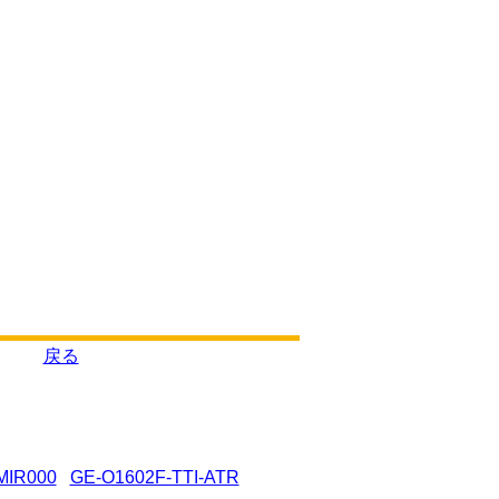
戻る
MIR000
GE-O1602F-TTI-ATR