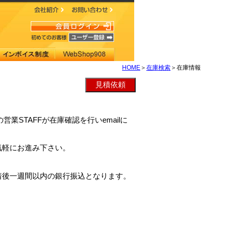
HOME
＞
在庫検索
＞在庫情報
hの営業STAFFが在庫確認を行いemailに
気軽にお進み下さい。
着後一週間以内の銀行振込となります。