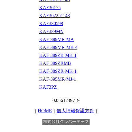
KAF36175
KAF362251143
KAF380598
KAF389MN
KAF-389MR-MA
KAF-389MR-MB-4
KAF-389ZB-MK-1
KAF-389ZRMB
KAF-389ZR-MK-1
KAF-395MR-MJ-1
KAF3PZ
0.0561239719
｜
HOME
｜
個人情報保護方針
｜