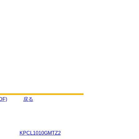
F)
戻る
KPCL1010GMTZ2