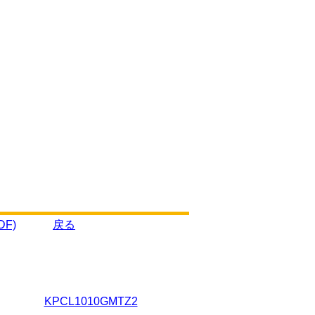
F)
戻る
KPCL1010GMTZ2