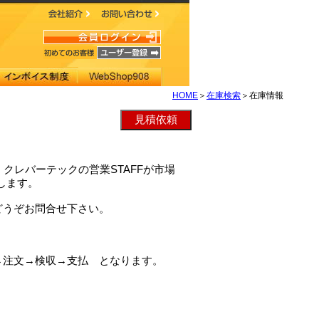
HOME
＞
在庫検索
＞在庫情報
は、クレバーテックの営業STAFFが市場
致します。
どうぞお問合せ下さい。
→注文→検収→支払 となります。