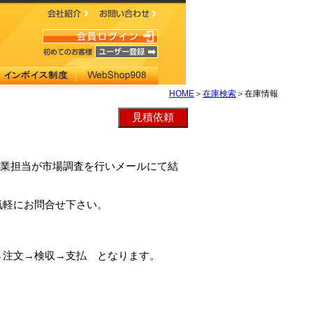
HOME
＞
在庫検索
＞在庫情報
弊社営業担当が市場調査を行いメールにて結
気軽にお問合せ下さい。
→注文→検収→支払 となります。