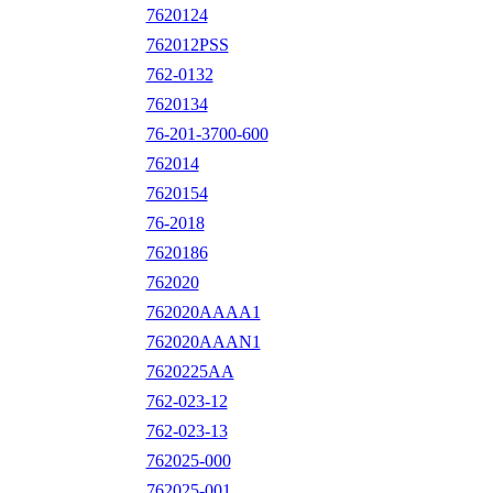
7620124
762012PSS
762-0132
7620134
76-201-3700-600
762014
7620154
76-2018
7620186
762020
762020AAAA1
762020AAAN1
7620225AA
762-023-12
762-023-13
762025-000
762025-001