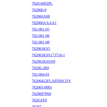
7620-6002PL
762060-9
762060A00
762060AAAA1
762-061-05
762-061-06
762-061-08
762061KS5
762061KSS173716-1
762061KSSSN
76206-2R0
762-064-01
76206412FLAPDISCOV
762065-0001
7620697P60
7620-6T0
76207