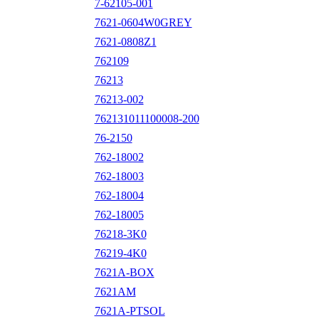
7-62105-001
7621-0604W0GREY
7621-0808Z1
762109
76213
76213-002
762131011100008-200
76-2150
762-18002
762-18003
762-18004
762-18005
76218-3K0
76219-4K0
7621A-BOX
7621AM
7621A-PTSOL