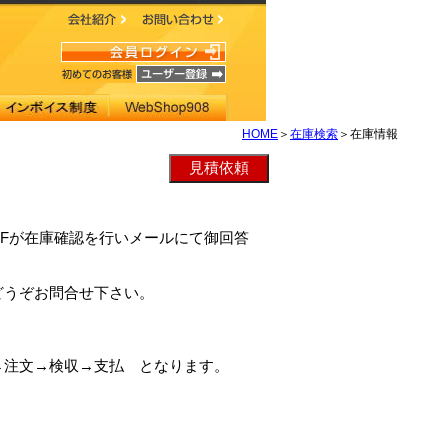
HOME
＞
在庫検索
＞在庫情報
TAFFが在庫確認を行いメールにて御回答
どうぞお問合せ下さい。
→注文→検収→支払 となります。