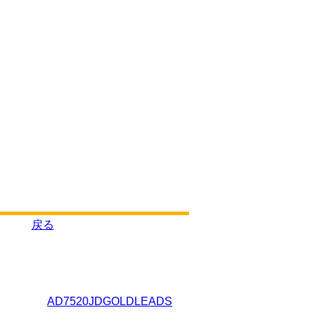
戻る
AD7520JDGOLDLEADS