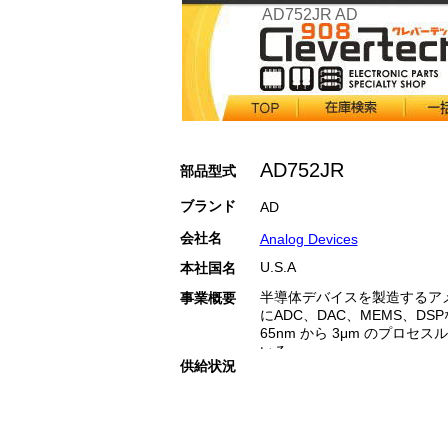
AD752JR AD
AD752JR
部品型式
ブランド
AD
会社名
Analog Devices
U.S.A
本社国名
半導体デバイスを製造するア
事業概要
にADC、DAC、MEMS、D
65nm から 3μm のプロセ
いる。
供給状況