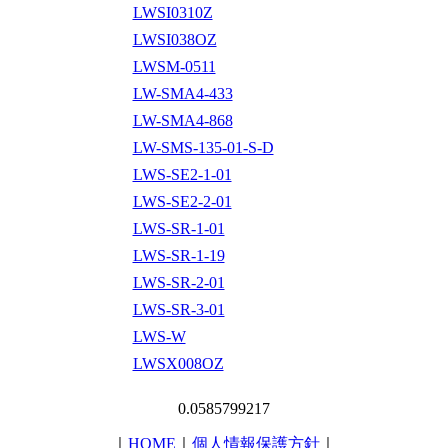
LWSI0310Z
LWSI038OZ
LWSM-0511
LW-SMA4-433
LW-SMA4-868
LW-SMS-135-01-S-D
LWS-SE2-1-01
LWS-SE2-2-01
LWS-SR-1-01
LWS-SR-1-19
LWS-SR-2-01
LWS-SR-3-01
LWS-W
LWSX008OZ
0.0585799217
｜
HOME
｜
個人情報保護方針
｜