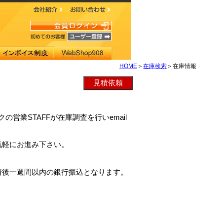
HOME
＞
在庫検索
＞在庫情報
の営業STAFFが在庫調査を行いemail
気軽にお進み下さい。
着後一週間以内の銀行振込となります。