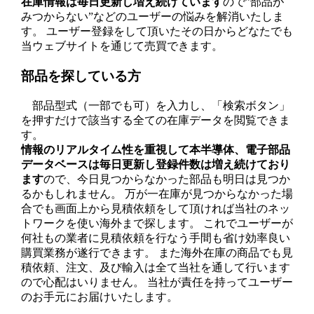
在庫情報は毎日更新し増え続けています
ので”部品が
みつからない”などのユーザーの悩みを解消いたしま
す。 ユーザー登録をして頂いたその日からどなたでも
当ウェブサイトを通じて売買できます。
部品を探している方
部品型式（一部でも可）を入力し、「検索ボタン」
を押すだけで該当する全ての在庫データを閲覧できま
す。
情報のリアルタイム性を重視して本半導体、電子部品
データベースは毎日更新し登録件数は増え続けており
ます
ので、今日見つからなかった部品も明日は見つか
るかもしれません。 万が一在庫が見つからなかった場
合でも画面上から見積依頼をして頂ければ当社のネッ
トワークを使い海外まで探します。 これでユーザーが
何社もの業者に見積依頼を行なう手間も省け効率良い
購買業務が遂行できます。 また海外在庫の商品でも見
積依頼、注文、及び輸入は全て当社を通して行います
ので心配はいりません。 当社が責任を持ってユーザー
のお手元にお届けいたします。