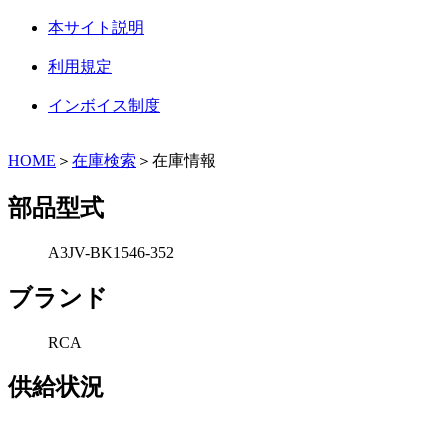
本サイト説明
利用規定
インボイス制度
HOME
＞
在庫検索
＞在庫情報
部品型式
A3JV-BK1546-352
ブランド
RCA
供給状況