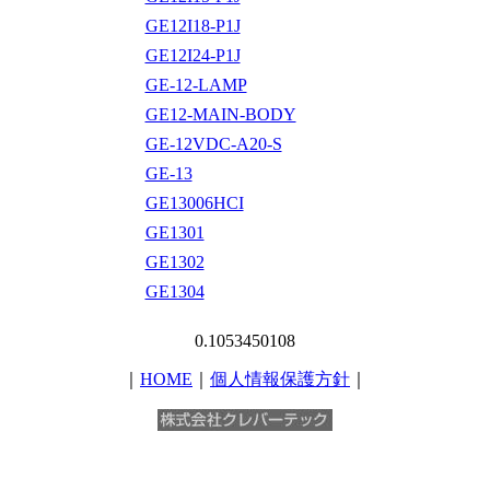
GE12I18-P1J
GE12I24-P1J
GE-12-LAMP
GE12-MAIN-BODY
GE-12VDC-A20-S
GE-13
GE13006HCI
GE1301
GE1302
GE1304
0.1053450108
｜
HOME
｜
個人情報保護方針
｜