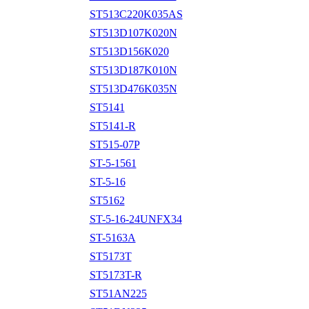
ST513C220K035AS
ST513D107K020N
ST513D156K020
ST513D187K010N
ST513D476K035N
ST5141
ST5141-R
ST515-07P
ST-5-1561
ST-5-16
ST5162
ST-5-16-24UNFX34
ST-5163A
ST5173T
ST5173T-R
ST51AN225