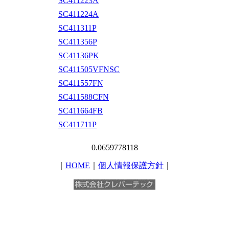
SC411223A
SC411224A
SC411311P
SC411356P
SC41136PK
SC411505VFNSC
SC411557FN
SC411588CFN
SC411664FB
SC411711P
0.0659778118
｜
HOME
｜
個人情報保護方針
｜