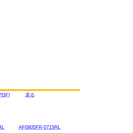
DF)
戻る
RL
AF0805FR-0715RL