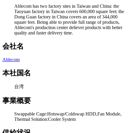
Ablecom has two factory sites in Taiwan and China: the
Taoyuan factory in Taiwan covers 600,000 square feet; the
Dong Guan factory in China covers an area of ​​344,000
square feet. Being able to provide full range of products,
Ablecom's production center deliever products with better
quality and faster delivery time.
会社名
Ablecom
本社国名
台湾
事業概要
Swappable Cage:Hotswap/Coldswap HDD,Fan Module,
Thermal Solution:Cooler System
供給状況