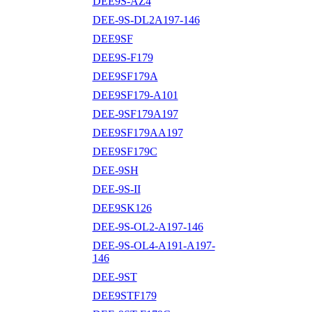
DEE9S-AZ4
DEE-9S-DL2A197-146
DEE9SF
DEE9S-F179
DEE9SF179A
DEE9SF179-A101
DEE-9SF179A197
DEE9SF179AA197
DEE9SF179C
DEE-9SH
DEE-9S-II
DEE9SK126
DEE-9S-OL2-A197-146
DEE-9S-OL4-A191-A197-
146
DEE-9ST
DEE9STF179