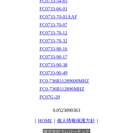
FC0733-54-65
FC0733-66-01
FC0733-70-01AAF
FC0733-70-07
FC0733-70-12
FC0733-70-32
FC0733-90-16
FC0733-90-17
FC0733-90-38
FC0733-90-49
FC0-736B11289600MHZ
FC0-736B112896MHZ
FC07G-20
0.0523090363
｜
HOME
｜
個人情報保護方針
｜