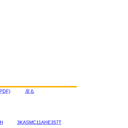
DF)
戻る
H
3KASMC11AHE357T