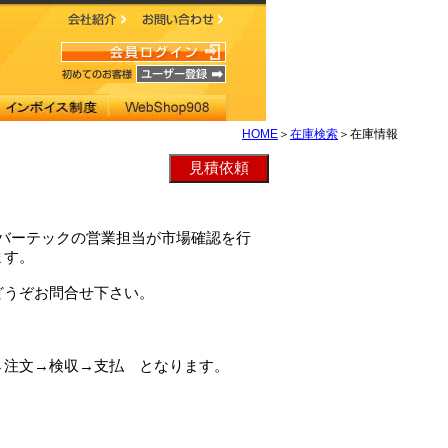
HOME
＞
在庫検索
＞在庫情報
、クレバーテックの営業担当が市場確認を行
ます。
どうぞお問合せ下さい。
→注文→検収→支払 となります。