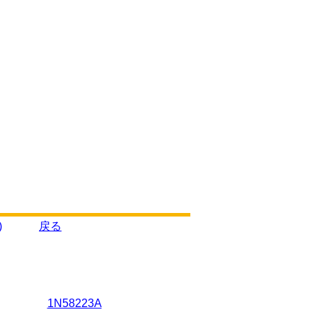
)
戻る
1N58223A