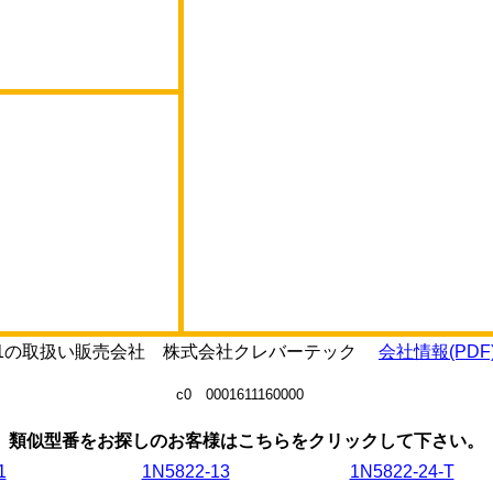
導体および受動部品製品
世界最大です。ビシェイ
して、これら全ての製品
。
-E31の取扱い販売会社 株式会社クレバーテック
会社情報(PDF
c0 0001611160000
類似型番をお探しのお客様はこちらをクリックして下さい。
1
1N5822-13
1N5822-24-T