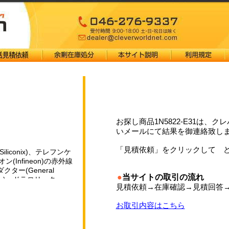
お探し商品1N5822-E31は
いメールにて結果を御連絡致し
「見積依頼」をクリックして 
iconix)、テレフンケ
オン(Infineon)の赤外線
ー(General
●
当サイトの取引の流れ
Dale)、ドラロリック
見積依頼→在庫確認→見積回答
ague)、ビトラモン
 （BCcomponents）
お取引内容はこちら
クトロニクス）およびバ
などの一流企業の戦略的買収
ラスの メーカーに成長し