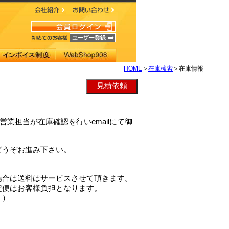
HOME
＞
在庫検索
＞在庫情報
、弊社営業担当が在庫確認を行いemailにて御
どうぞお進み下さい。
場合は送料はサービスさせて頂きます。
定便はお客様負担となります。
。）