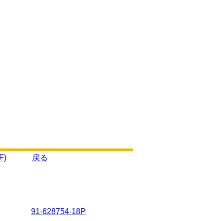
F)
戻る
91-628754-18P