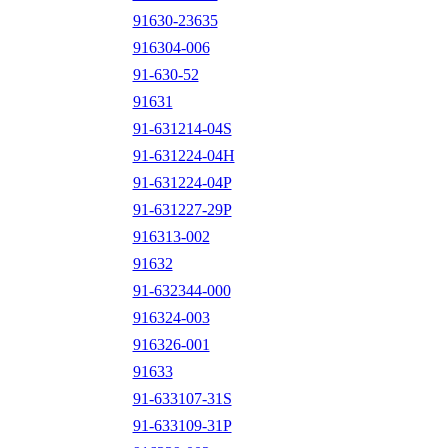
91630-23635
916304-006
91-630-52
91631
91-631214-04S
91-631224-04H
91-631224-04P
91-631227-29P
916313-002
91632
91-632344-000
916324-003
916326-001
91633
91-633107-31S
91-633109-31P