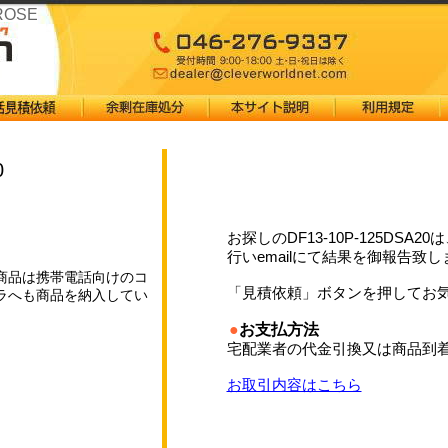
IROSE
0
お探しのDF13-10P-125DSA2
行いemailにて結果を御報告致し
商品は携帯電話向けのコ
「見積依頼」ボタンを押してお
ラへも商品を納入してい
●
お支払方法
宅配業者の代金引換又は商品到
お取引内容はこちら