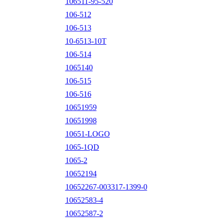
106511-95-520
106-512
106-513
10-6513-10T
106-514
1065140
106-515
106-516
10651959
10651998
10651-LOGO
1065-1QD
1065-2
10652194
10652267-003317-1399-0
10652583-4
10652587-2