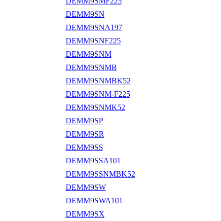
DEMM9SMF225
DEMM9SN
DEMM9SNA197
DEMM9SNF225
DEMM9SNM
DEMM9SNMB
DEMM9SNMBK52
DEMM9SNM-F225
DEMM9SNMK52
DEMM9SP
DEMM9SR
DEMM9SS
DEMM9SSA101
DEMM9SSNMBK52
DEMM9SW
DEMM9SWA101
DEMM9SX