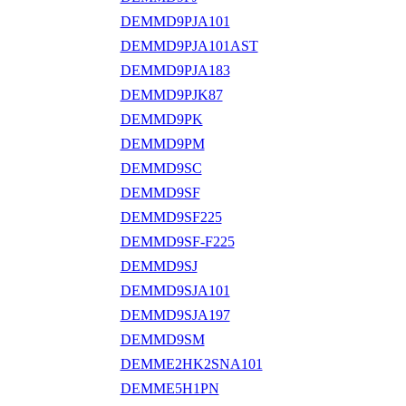
DEMMD9PJA101
DEMMD9PJA101AST
DEMMD9PJA183
DEMMD9PJK87
DEMMD9PK
DEMMD9PM
DEMMD9SC
DEMMD9SF
DEMMD9SF225
DEMMD9SF-F225
DEMMD9SJ
DEMMD9SJA101
DEMMD9SJA197
DEMMD9SM
DEMME2HK2SNA101
DEMME5H1PN