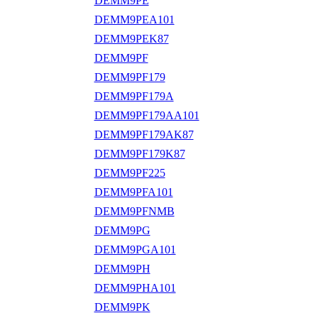
DEMM9PE
DEMM9PEA101
DEMM9PEK87
DEMM9PF
DEMM9PF179
DEMM9PF179A
DEMM9PF179AA101
DEMM9PF179AK87
DEMM9PF179K87
DEMM9PF225
DEMM9PFA101
DEMM9PFNMB
DEMM9PG
DEMM9PGA101
DEMM9PH
DEMM9PHA101
DEMM9PK