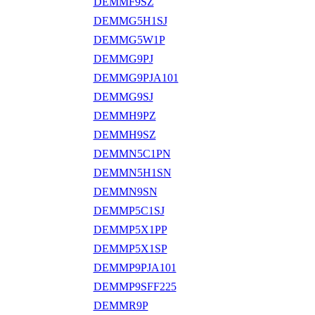
DEMMF9SZ
DEMMG5H1SJ
DEMMG5W1P
DEMMG9PJ
DEMMG9PJA101
DEMMG9SJ
DEMMH9PZ
DEMMH9SZ
DEMMN5C1PN
DEMMN5H1SN
DEMMN9SN
DEMMP5C1SJ
DEMMP5X1PP
DEMMP5X1SP
DEMMP9PJA101
DEMMP9SFF225
DEMMR9P