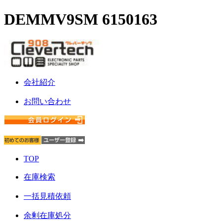
DEMMV9SM 6150163
会社紹介
お問い合わせ
TOP
在庫検索
一括見積依頼
余剰在庫処分