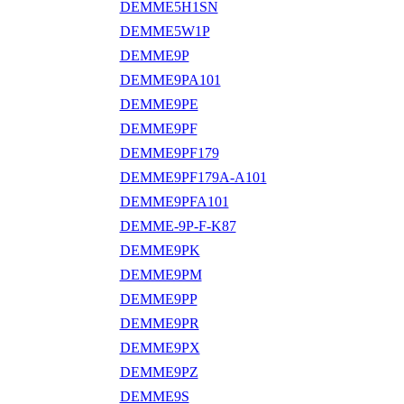
DEMME5H1SN
DEMME5W1P
DEMME9P
DEMME9PA101
DEMME9PE
DEMME9PF
DEMME9PF179
DEMME9PF179A-A101
DEMME9PFA101
DEMME-9P-F-K87
DEMME9PK
DEMME9PM
DEMME9PP
DEMME9PR
DEMME9PX
DEMME9PZ
DEMME9S