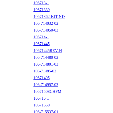
106713-1
10671339
10671362-KIT-ND
106-714032-02
106-714050-03
106714-1
10671445
10671445REV-H
106-714480-02
106-714801-03
106-71485-02
10671495
106-714957-03
10671508CHFM
106715-1
10671550
106-715537-01