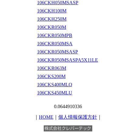
106CKH050MSASP
106CKH100M
106CKH250M
106CKR050M
106CKR050MPB
106CKR050MSA
106CKR050MSASP
106CKR050MSASPA5X11LE
106CKR063M
106CKS200M
106CKS400MLQ
106CKS450MLU
0.0644910336
｜
HOME
｜
個人情報保護方針
｜