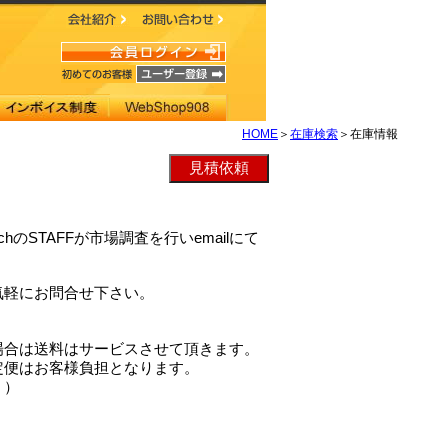
HOME
＞
在庫検索
＞在庫情報
techのSTAFFが市場調査を行いemailにて
気軽にお問合せ下さい。
場合は送料はサービスさせて頂きます。
定便はお客様負担となります。
。）