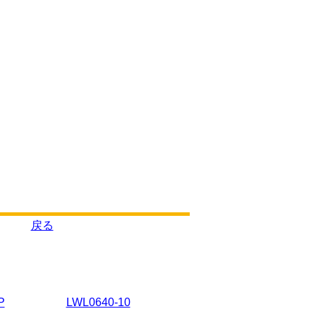
戻る
P
LWL0640-10