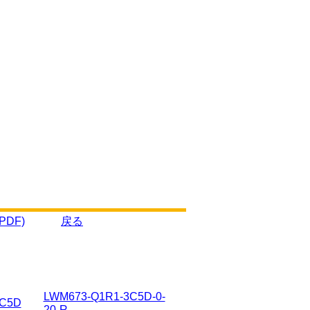
PDF)
戻る
LWM673-Q1R1-3C5D-0-
3C5D
20-R