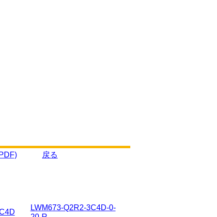
DF)
戻る
LWM673-Q2R2-3C4D-0-
3C4D
20-R