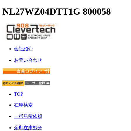
NL27WZ04DTT1G 800058
会社紹介
お問い合わせ
TOP
在庫検索
一括見積依頼
余剰在庫処分