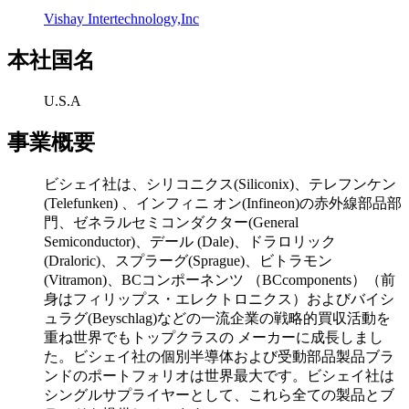
Vishay Intertechnology,Inc
本社国名
U.S.A
事業概要
ビシェイ社は、シリコニクス(Siliconix)、テレフンケン
(Telefunken) 、インフィニ オン(Infineon)の赤外線部品部
門、ゼネラルセミコンダクター(General
Semiconductor)、デール (Dale)、ドラロリック
(Draloric)、スプラーグ(Sprague)、ビトラモン
(Vitramon)、BCコンポーネンツ （BCcomponents）（前
身はフィリップス・エレクトロニクス）およびバイシ
ュラグ(Beyschlag)などの一流企業の戦略的買収活動を
重ね世界でもトップクラスの メーカーに成長しまし
た。ビシェイ社の個別半導体および受動部品製品ブラ
ンドのポートフォリオは世界最大です。ビシェイ社は
シングルサプライヤーとして、これら全ての製品とブ