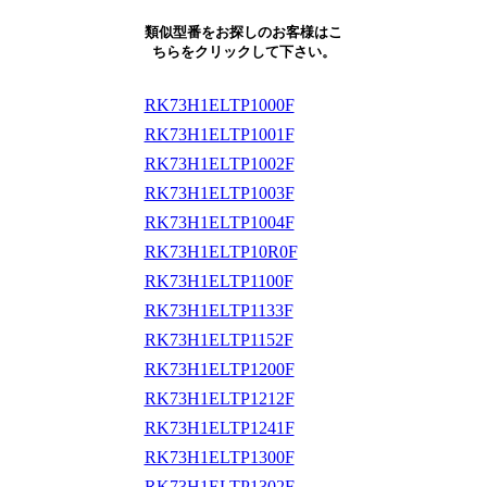
類似型番をお探しのお客様はこ
ちらをクリックして下さい。
RK73H1ELTP1000F
RK73H1ELTP1001F
RK73H1ELTP1002F
RK73H1ELTP1003F
RK73H1ELTP1004F
RK73H1ELTP10R0F
RK73H1ELTP1100F
RK73H1ELTP1133F
RK73H1ELTP1152F
RK73H1ELTP1200F
RK73H1ELTP1212F
RK73H1ELTP1241F
RK73H1ELTP1300F
RK73H1ELTP1302F