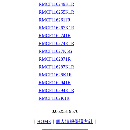
RMCF116249K1R
RMCF116255K1R
RMCF1162611R
RMCF116267K1R
RMCF1162741R
RMCF116274K1R
RMCF11627K5G
RMCF1162871R
RMCF116287K1R
RMCF11628K1R
RMCF1162941R
RMCF116294K1R
RMCF1162K1R
0.0525319576
｜
HOME
｜
個人情報保護方針
｜