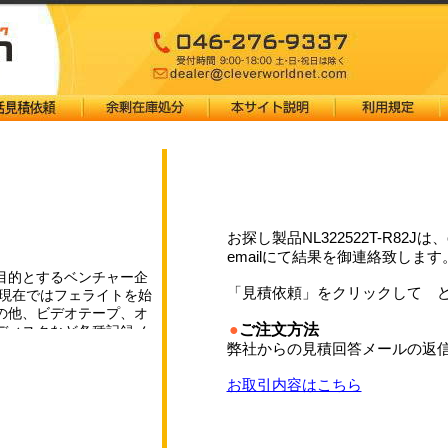
お探し製品NL322522T-R82Jは
emailにて結果を御連絡致します
目的とするベンチャー企
「見積依頼」をクリックして 
、現在ではフェライトを始
の他、ビデオテープ、オ
●
ご注文方法
ディスクなど各種記録メ
弊社からの見積回答メールの返信
康機器（磁気ネックレス
お取引内容はこちら