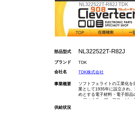
NL322522T-R82J TDK
NL322522T-R82J
部品型式
ブランド
TDK
会社名
TDK株式会社
ソフトフェライトの工業化を
事業概要
業として1935年に設立され
めとする電子材料・電子部品
ーディオテープ、フロッピー
ディア（磁気、光など）、健
供給状況
など）を製造販売する