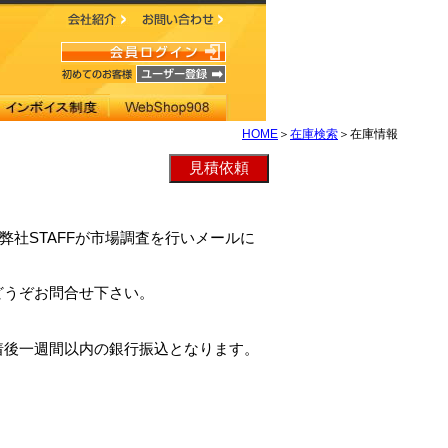
HOME
＞
在庫検索
＞在庫情報
は、弊社STAFFが市場調査を行いメールに
どうぞお問合せ下さい。
着後一週間以内の銀行振込となります。