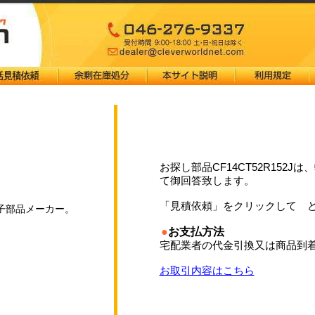
お探し部品CF14CT52R152J
て御回答致します。
「見積依頼」をクリックして 
子部品メーカー。
●
お支払方法
宅配業者の代金引換又は商品到
お取引内容はこちら