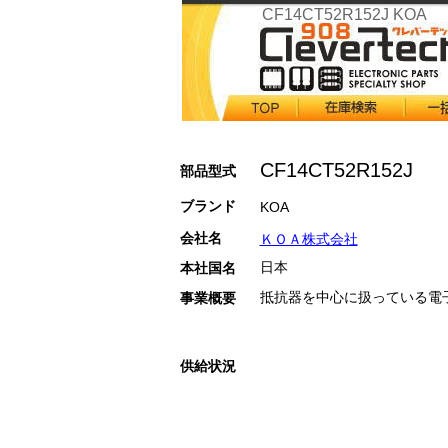
CF14CT52R152J KOA
CF14CT52R152J
部品型式
ブランド
KOA
会社名
ＫＯＡ株式会社
日本
本社国名
抵抗器を中心に扱っている電
事業概要
供給状況