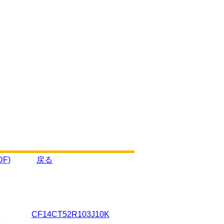
F)
戻る
J
CF14CT52R103J10K