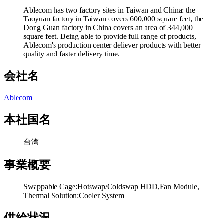
Ablecom has two factory sites in Taiwan and China: the
Taoyuan factory in Taiwan covers 600,000 square feet; the
Dong Guan factory in China covers an area of ​​344,000
square feet. Being able to provide full range of products,
Ablecom's production center deliever products with better
quality and faster delivery time.
会社名
Ablecom
本社国名
台湾
事業概要
Swappable Cage:Hotswap/Coldswap HDD,Fan Module,
Thermal Solution:Cooler System
供給状況