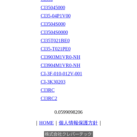
CI35045000
CI35-04P1V00
CI3504S000
CI3504S0000
CI35T021BE0
CI35-T021PE0
CI3903M1VR0-NH
CI3904M1VR0-NH
CI-3F-010-012V-001
CI-3K30203
CI3RC
CI3RC2
0.0599098206
｜
HOME
｜
個人情報保護方針
｜