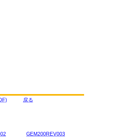
F)
戻る
02
GEM200REV003