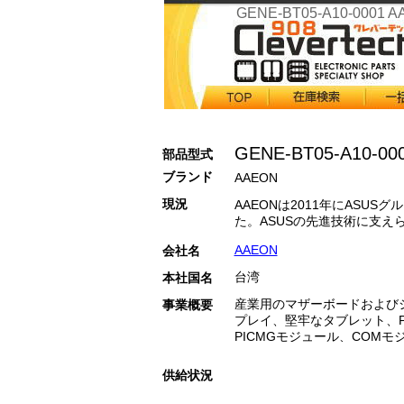
GENE-BT05-A10-0001 
GENE-BT05-A10-00
部品型式
ブランド
AAEON
現況
AAEONは2011年にASUS
た。ASUSの先進技術に支え
ーシップを強めながら、グル
AAEON
会社名
活用しております。ワールド
ズを満たす、より高い品質基
台湾
本社国名
み製品およびソリューション
に提示してまいります。
産業用のマザーボードおよび
事業概要
プレイ、堅牢なタブレット、PC
PICMGモジュール、COM
SBC、組み込みコントローラ
イアンス、および関連アクセ
供給状況