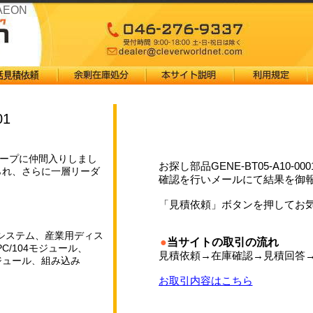
AAEON
01
グループに仲間入りしまし
お探し部品GENE-BT05-A10-00
られ、さらに一層リーダ
確認を行いメールにて結果を御
ープのリソースを存分に
クラスの設計・製造ニー
「見積依頼」ボタンを押してお
準の、より多様な組み込
の提供を、今後数年以内
システム、産業用ディス
●
当サイトの取引の流れ
/104モジュール、
見積依頼→在庫確認→見積回答
モジュール、組み込み
ー、ネットワークアプラ
お取引内容はこちら
サリーなどを提供。