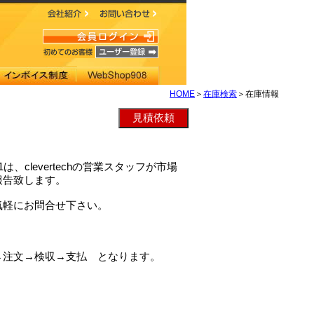
HOME
＞
在庫検索
＞在庫情報
01は、clevertechの営業スタッフが市場
報告致します。
気軽にお問合せ下さい。
→注文→検収→支払 となります。