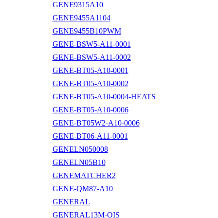
GENE9315A10
GENE9455A1104
GENE9455B10PWM
GENE-BSW5-A11-0001
GENE-BSW5-A11-0002
GENE-BT05-A10-0001
GENE-BT05-A10-0002
GENE-BT05-A10-0004-HEATS
GENE-BT05-A10-0006
GENE-BT05W2-A10-0006
GENE-BT06-A11-0001
GENELN050008
GENELN05B10
GENEMATCHER2
GENE-QM87-A10
GENERAL
GENERAL13M-OIS