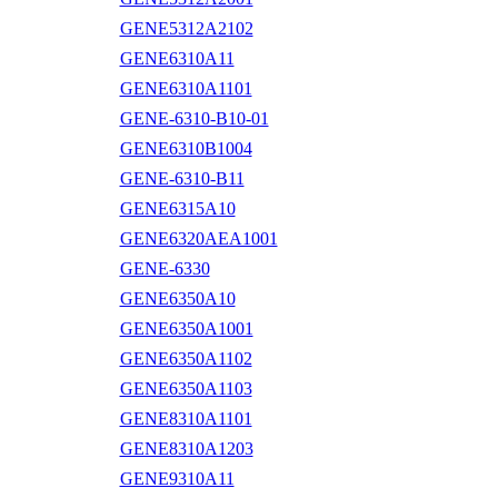
GENE5312A2102
GENE6310A11
GENE6310A1101
GENE-6310-B10-01
GENE6310B1004
GENE-6310-B11
GENE6315A10
GENE6320AEA1001
GENE-6330
GENE6350A10
GENE6350A1001
GENE6350A1102
GENE6350A1103
GENE8310A1101
GENE8310A1203
GENE9310A11