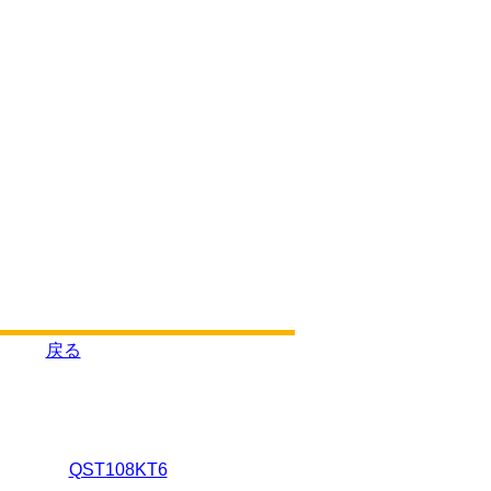
戻る
QST108KT6