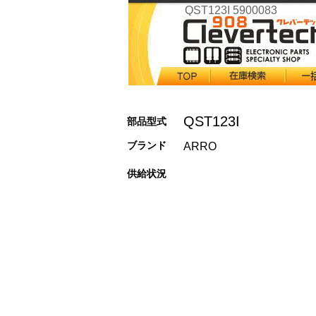
QST123I 5900083
QST123I
部品型式
ブランド
ARRO
供給状況