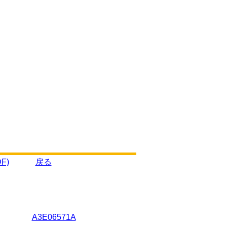
F)
戻る
A3E06571A