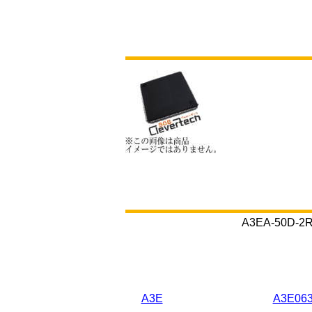
A3EA-50
A3E
A3E06