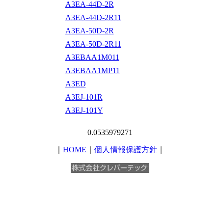
A3EA-44D-2R
A3EA-44D-2R11
A3EA-50D-2R
A3EA-50D-2R11
A3EBAA1M011
A3EBAA1MP11
A3ED
A3EJ-101R
A3EJ-101Y
0.0535979271
｜
HOME
｜
個人情報保護方針
｜