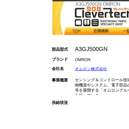
A3GJ500GN OMRON
A3GJ500GN
部品型式
ブランド
OMRON
会社名
オムロン株式会社
センシング＆コントロール技
事業概要
御機器やシステム、電子部品
等を展開する「オムロングル
を担っている。
供給状況