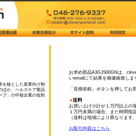
お求め部品A3GJ500GNは、cl
いemailにて結果を御連絡致しま
術を核とした産業向け制
「見積依頼」ボタンを押してお
のほか、ヘルスケア製品
ープ」の中核企業の役割
●
送料
お買い上げ小計が１万円以上の
１万円未満の場合、また時間指
（送料は地域により異なります
お取引内容はこちら