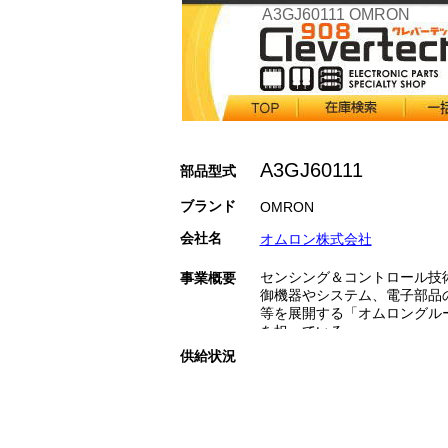
A3GJ60111 OMRON
A3GJ60111
部品型式
ブランド
OMRON
会社名
オムロン株式会社
センシング＆コントロール技
事業概要
御機器やシステム、電子部品
等を展開する「オムロングル
を担っている。
供給状況