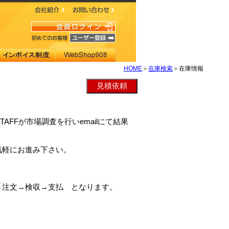
HOME
＞
在庫検索
＞在庫情報
STAFFが市場調査を行いemailにて結果
気軽にお進み下さい。
→注文→検収→支払 となります。