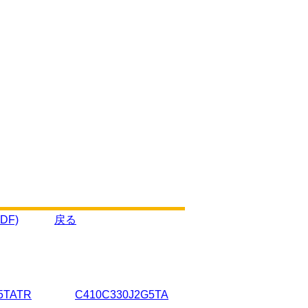
DF)
戻る
5TATR
C410C330J2G5TA