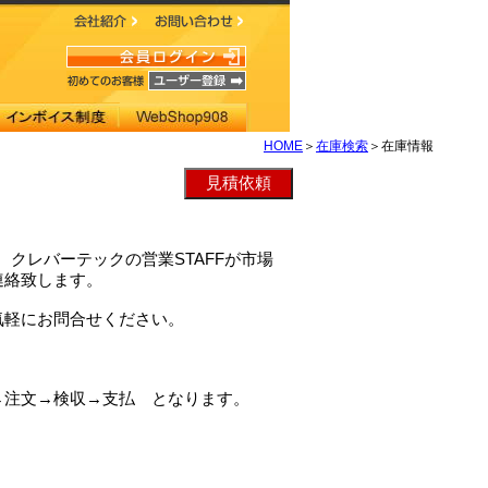
HOME
＞
在庫検索
＞在庫情報
Aは、クレバーテックの営業STAFFが市場
連絡致します。
気軽にお問合せください。
→注文→検収→支払 となります。